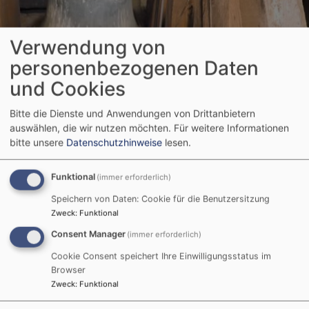
Verwendung von
personenbezogenen Daten
Startseite
Gebäude
Heidenheimer Geläut
und Cookies
Bitte die Dienste und Anwendungen von Drittanbietern
Heidenheimer Geläut
auswählen, die wir nutzen möchten.
Für weitere Informationen
bitte unsere
Datenschutzhinweise
lesen.
Funktional
(immer erforderlich)
Hier können Sie die Heidenheimer Glocken hören und
sehen:
Speichern von Daten: Cookie für die Benutzersitzung
Zweck
:
Funktional
Consent Manager
(immer erforderlich)
Cookie Consent speichert Ihre Einwilligungsstatus im
Browser
Zweck
:
Funktional