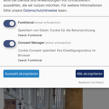
auswählen, die wir nutzen möchten.
Für weitere Informationen
Maxine Härtlein und Schwester Ulrike Minderlein von
bitte unsere
Datenschutzhinweise
lesen.
der Arbeit und den Angeboten der Diakniestation. Oft
ist für Pflegebedürftige und deren Angehörige die
Funktional
(immer erforderlich)
Schwelle hoch, diese professionellen Hilfsangebote in
Anspruch zu nehmen. Sich einzugestehen, dass man
Speichern von Daten: Cookie für die Benutzersitzung
Hilfe braucht, ist oft mit Scham verbunden. Darauf
Zweck
:
Funktional
ging Pfarrer Johannes Heidecker in seiner Predigt ein.
Consent Manager
(immer erforderlich)
Er dankte den Schwestern der Diakonie für ihren
Cookie Consent speichert Ihre Einwilligungsstatus im
Dienst und für ihre liebevolle Zuwendung zu den ihnen
Browser
anvertrauten Menschen.
Zweck
:
Funktional
(Johannes Heidecker)
Auswahl akzeptieren
Alle akzeptieren
Realisiert mit Klaro!