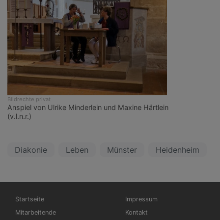
Bildrechte
privat
Anspiel von Ulrike Minderlein und Maxine Härtlein
(v.l.n.r.)
Diakonie
Leben
Münster
Heidenheim
Hauptnavigation
Fußbereichsmenü
Startseite
Impressum
Mitarbeitende
Kontakt